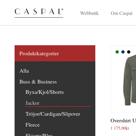
Webbutik
Om Caspal
Produktkategorier
Alla
Buss & Business
Byxa/Kjol/Shorts
Jackor
Tröjor/Cardigan/Slipover
Overshirt 
Fleece
1 175,00
kr
Skjorta/Blus