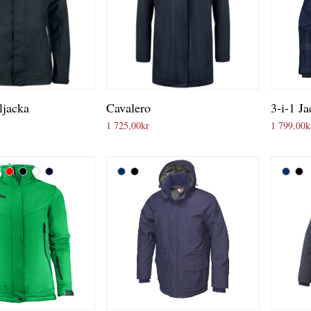
ljacka
Cavalero
3-i-1 J
1 725,00
kr
1 799,00
k