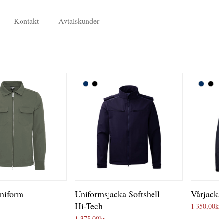
Kontakt
Avtalskunder
Uniform
Uniformsjacka Softshell
Vårjack
Hi-Tech
1 350,00
k
1 375,00
kr