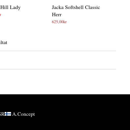
 Hill Lady
Jacka Softshell Classic
Herr
r
625,00
kr
ltat
SR
A.Concept