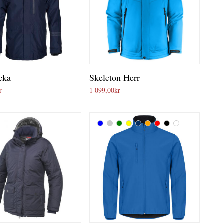
acka
Skeleton Herr
r
1 099,00
kr