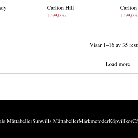
ady
Carlton Hill
Carlton
1 599,00
kr
1 599,00
k
Visar 1–16 av 35 resu
Load more
ls Måttabeller
Sunwills Måttabeller
Märkmetoder
Köpvillkor
C