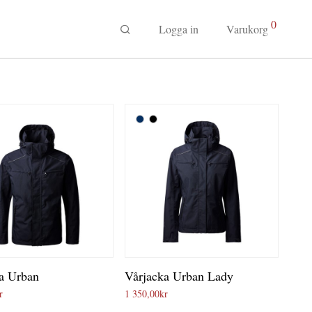
0
Logga in
Varukorg
a Urban
Vårjacka Urban Lady
r
1 350,00
kr