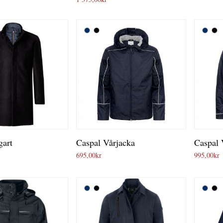
gart
Caspal Vårjacka
Caspal 
695,00
kr
995,00
kr