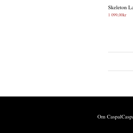
Skeleton L
1 099,00
kr
Om Caspal
Caspa