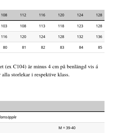
108
112
116
120
124
128
103
108
113
118
123
128
116
120
124
128
132
136
80
81
82
83
84
85
rt (ex C104) är minus 4 cm på benlängd vis á
alla storlekar i respektive klass.
damsäpple
M = 39-40