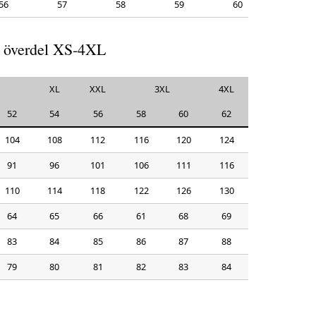
56
57
58
59
60
 överdel XS-4XL
XL
XXL
3XL
4XL
52
54
56
58
60
62
104
108
112
116
120
124
91
96
101
106
111
116
110
114
118
122
126
130
64
65
66
61
68
69
83
84
85
86
87
88
79
80
81
82
83
84