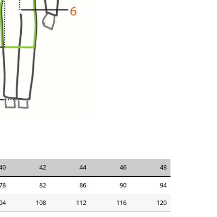
40
42
44
46
48
78
82
86
90
94
04
108
112
116
120