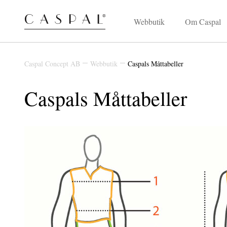
Webbutik
Om Caspal
Caspal Concept AB
Webbutik
Caspals Måttabeller
Caspals Måttabeller