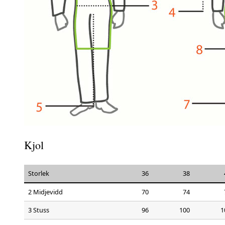
Kjol
Storlek
36
38
2 Midjevidd
70
74
3 Stuss
96
100
1