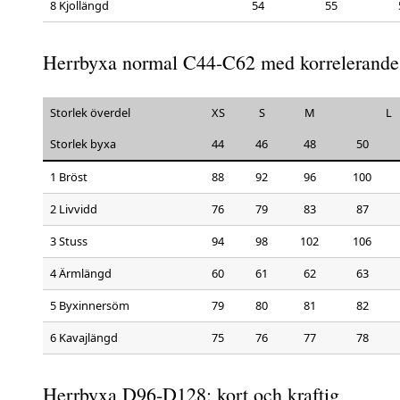
8 Kjollängd
54
55
Herrbyxa normal C44-C62 med korrelerande
Storlek överdel
XS
S
M
L
Storlek byxa
44
46
48
50
1 Bröst
88
92
96
100
2 Livvidd
76
79
83
87
3 Stuss
94
98
102
106
4 Ärmlängd
60
61
62
63
5 Byxinnersöm
79
80
81
82
6 Kavajlängd
75
76
77
78
Herrbyxa D96-D128: kort och kraftig