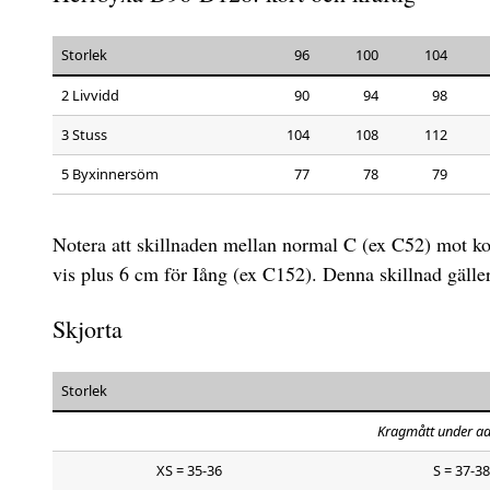
Storlek
96
100
104
2 Livvidd
90
94
98
3 Stuss
104
108
112
5 Byxinnersöm
77
78
79
Notera att skillnaden mellan normal C (ex C52) mot ko
vis plus 6 cm för Iång (ex C152). Denna skillnad gäller 
Skjorta
Storlek
Kragmått under a
XS = 35-36
S = 37-38