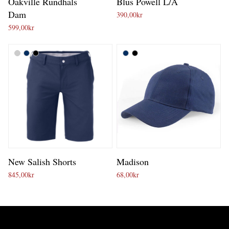
Oakville Rundhals
Blus Powell L/Ä
Dam
390,00
kr
599,00
kr
New Salish Shorts
Madison
845,00
kr
68,00
kr