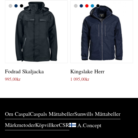
Fodrad Skaljacka
Kingslake Herr
995,00
kr
1 095,00
kr
Om Caspal
Caspals Måttabeller
Sunwills Måttabeller
Märkmetoder
Köpvillkor
CSR
A.Concept