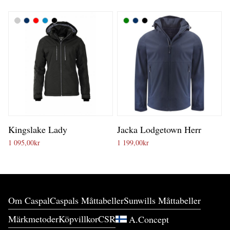
Kingslake Lady
Jacka Lodgetown Herr
1 095,00
kr
1 199,00
kr
Om Caspal
Caspals Måttabeller
Sunwills Måttabeller
Märkmetoder
Köpvillkor
CSR
A.Concept