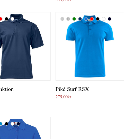
nktion
Piké Surf RSX
275,00
kr