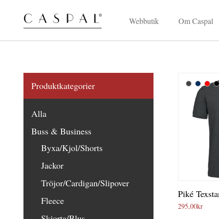
Webbutik
Om Caspal
Produktkategorier
Alla
Buss & Business
Byxa/Kjol/Shorts
Jackor
Tröjor/Cardigan/Slipover
Piké Texsta
Fleece
295,00
kr
Skjorta/Blus