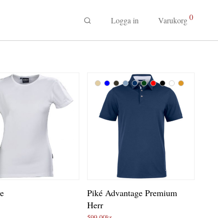
0
Logga in
Varukorg
te
Piké Advantage Premium
Herr
599,00
kr