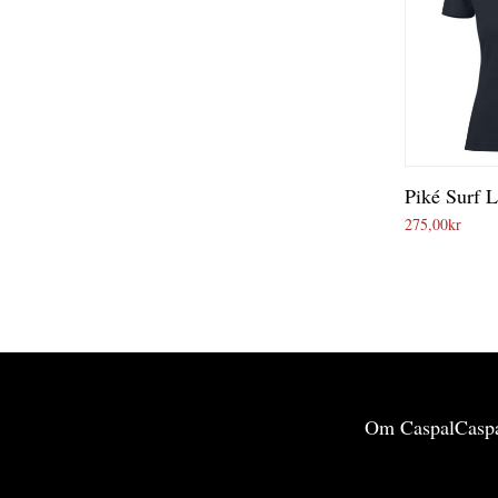
Piké Surf 
275,00
kr
Om Caspal
Caspa