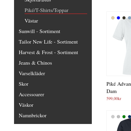
Piké/T-Shirts/Toppar
Västar
Sunwill - Sortiment
Tailor New Life - Sortiment
Harvest & Frost - Sortiment
Jeans & Chinos
Varselkläder
Skor
Piké Adva
Dam
Accessoarer
599,00
kr
Väskor
Namnbrickor