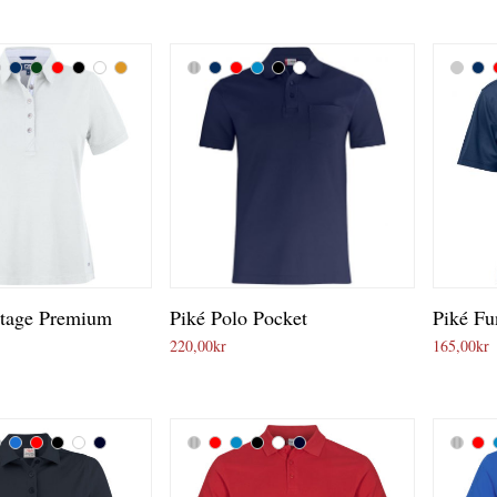
ntage Premium
Piké Polo Pocket
Piké Fu
220,00
kr
165,00
kr