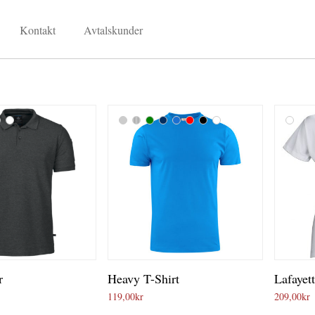
Kontakt
Avtalskunder
r
Heavy T-Shirt
Lafayet
119,00
kr
209,00
kr