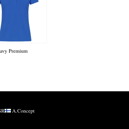
eavy Premium
SR
A.Concept