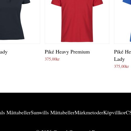
Lady
Piké Heavy Premium
Piké H
Lady
375,00
kr
375,00
kr
ls Måttabeller
Sunwills Måttabeller
Märkmetoder
Köpvillkor
C