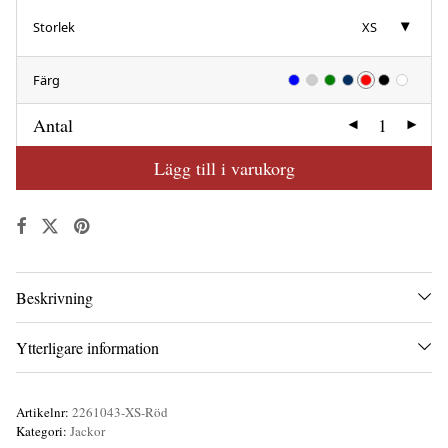
Storlek
XS
Färg
Antal
Lägg till i varukorg
Beskrivning
Ytterligare information
Artikelnr:
2261043-XS-Röd
Kategori:
Jackor