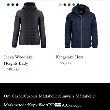
Jacka Woodlake
Kingslake Herr
Heights Lady
1 095,00
kr
1 449,00
kr
Om Caspal
Caspals Måttabeller
Sunwills Måttabeller
Märkmetoder
Köpvillkor
CSR
A.Concept