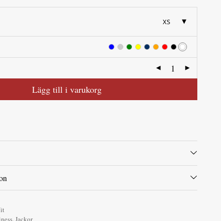
XS
Lägg till i varukorg
ion
it
iness
,
Jackor