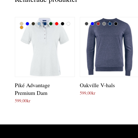
Piké Advantage
Oakville V-hals
Premium Dam
599,00
kr
599,00
kr