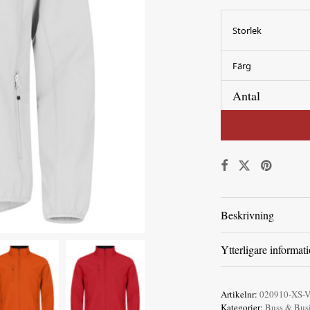
Storlek
Färg
Antal
Beskrivning
Ytterligare informat
Artikelnr:
020910-XS-V
Kategorier:
Buss & Bus