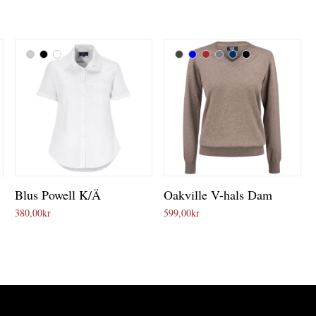
Blus Powell K/Ä
Oakville V-hals Dam
380,00
kr
599,00
kr