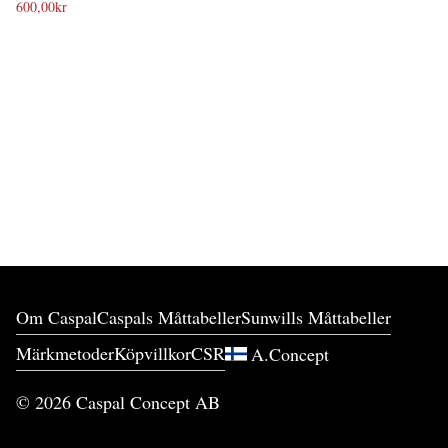
600,00
kr
Om Caspal
Caspals Måttabeller
Sunwills Måttabeller
Märkmetoder
Köpvillkor
CSR
A.Concept
©
2026
Caspal Concept AB