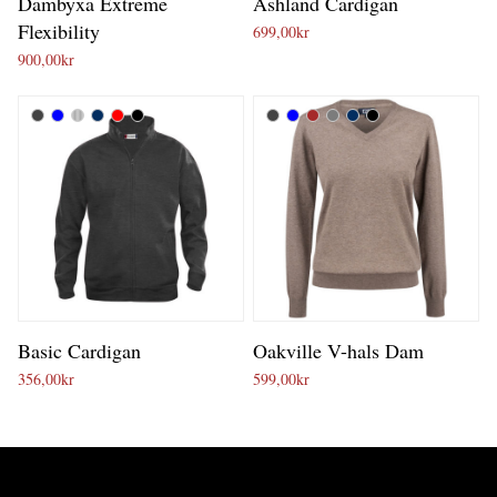
Dambyxa Extreme
Ashland Cardigan
Flexibility
699,00
kr
900,00
kr
Basic Cardigan
Oakville V-hals Dam
356,00
kr
599,00
kr