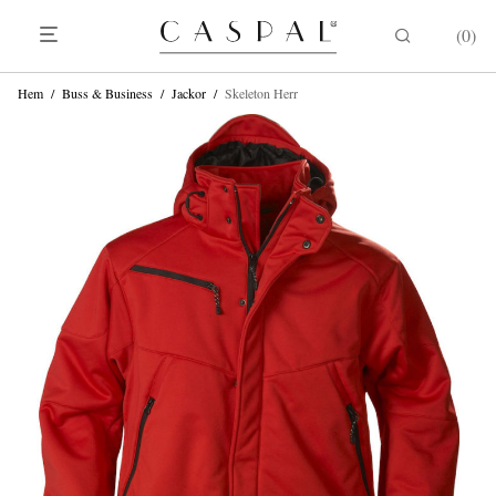
0
Hem
/
Buss & Business
/
Jackor
/
Skeleton Herr