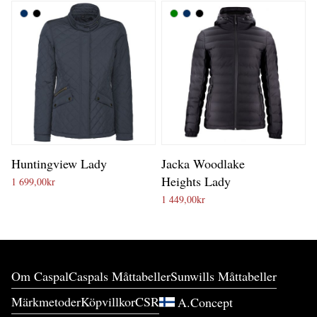
Huntingview Lady
Jacka Woodlake
Heights Lady
1 699,00
kr
1 449,00
kr
Om Caspal
Caspals Måttabeller
Sunwills Måttabeller
Märkmetoder
Köpvillkor
CSR
A.Concept