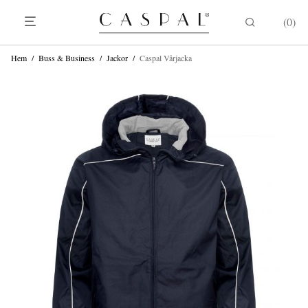
0
Hem
/
Buss & Business
/
Jackor
/
Caspal Vårjacka