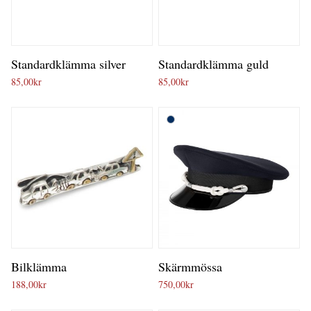
Standardklämma silver
Standardklämma guld
85,00
kr
85,00
kr
Bilklämma
Skärmmössa
188,00
kr
750,00
kr