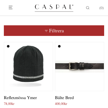
0
Filtrera
Reflexmössa Ymer
Bälte Bred
78,00
kr
400,00
kr