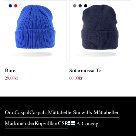
Bure
Sotarmössa Tor
29,00
kr
60,00
kr
Om Caspal
Caspals Måttabeller
Sunwills Måttabeller
Märkmetoder
Köpvillkor
CSR
A.Concept