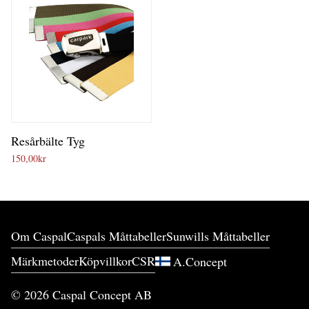
Resårbälte Tyg
150,00
kr
Om Caspal
Caspals Måttabeller
Sunwills Måttabeller
Märkmetoder
Köpvillkor
CSR
A.Concept
©
2026
Caspal Concept AB