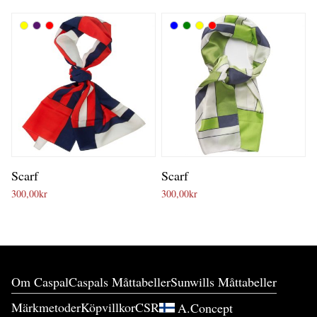
Scarf
Scarf
300,00
kr
300,00
kr
Om Caspal
Caspals Måttabeller
Sunwills Måttabeller
Märkmetoder
Köpvillkor
CSR
A.Concept