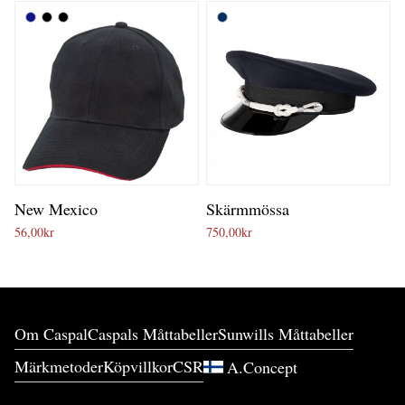
New Mexico
Skärmmössa
56,00
kr
750,00
kr
Om Caspal
Caspals Måttabeller
Sunwills Måttabeller
Märkmetoder
Köpvillkor
CSR
A.Concept