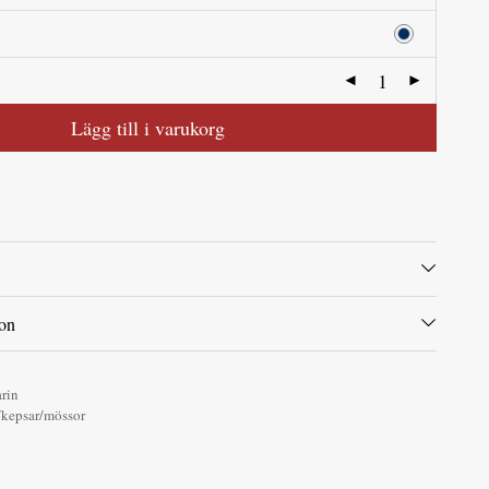
Lägg till i varukorg
ion
rin
kepsar/mössor