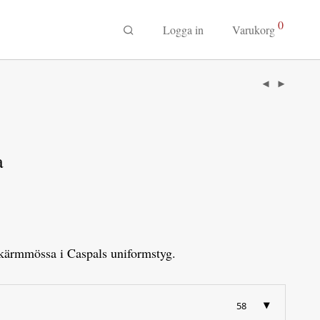
0
Logga in
Varukorg
a
 Skärmmössa i Caspals uniformstyg.
58