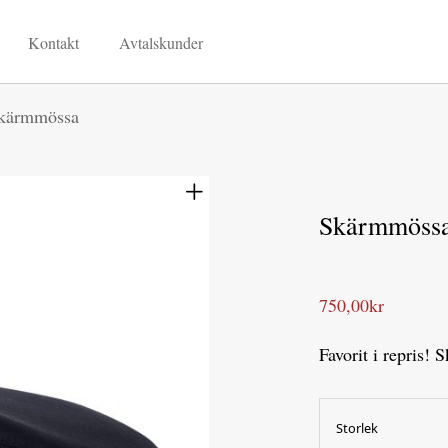
Kontakt
Avtalskunder
kärmmössa
Skärmmöss
750,00
kr
Favorit i repris!
Storlek