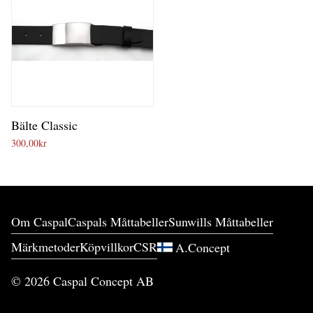
Bälte Classic
300,00
kr
Om Caspal
Caspals Måttabeller
Sunwills Måttabeller
Märkmetoder
Köpvillkor
CSR
A.Concept
©
2026
Caspal Concept AB