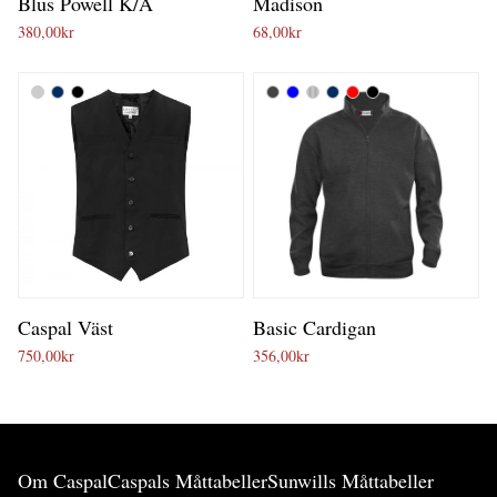
Blus Powell K/Ä
Madison
380,00
kr
68,00
kr
Caspal Väst
Basic Cardigan
750,00
kr
356,00
kr
Om Caspal
Caspals Måttabeller
Sunwills Måttabeller