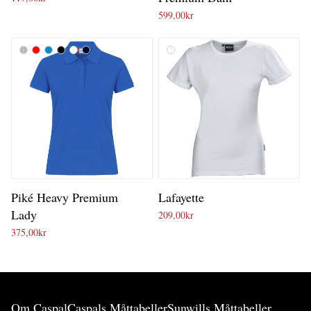
599,00
kr
Piké Heavy Premium
Lafayette
Lady
209,00
kr
375,00
kr
Om Caspal
Caspals Måttabeller
Sunwills Måttabeller