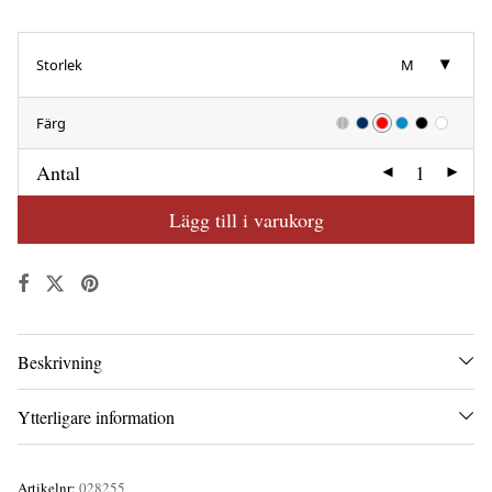
Storlek
M
Färg
Antal
Lägg till i varukorg
Beskrivning
Ytterligare information
Artikelnr:
028255