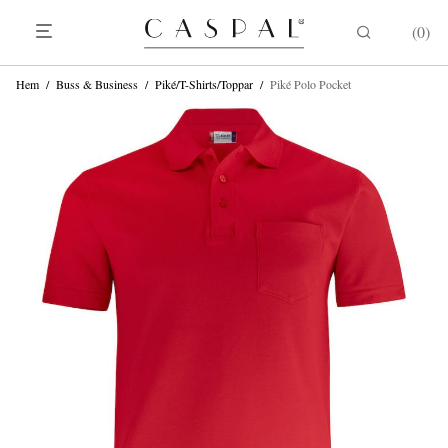
0
Hem
/
Buss & Business
/
Piké/T-Shirts/Toppar
/
Piké Polo Pocket