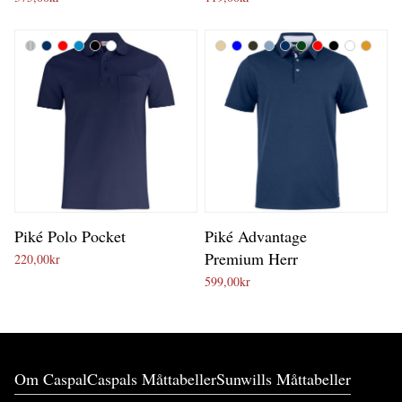
Piké Polo Pocket
Piké Advantage
Premium Herr
220,00
kr
599,00
kr
Om Caspal
Caspals Måttabeller
Sunwills Måttabeller