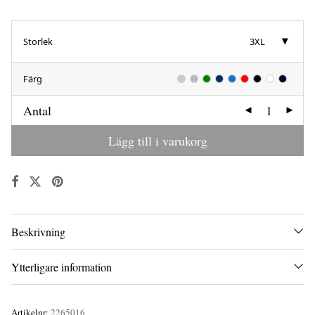
Storlek
3XL
Färg
Antal
Lägg till i varukorg
Beskrivning
Ytterligare information
Artikelnr:
2265016