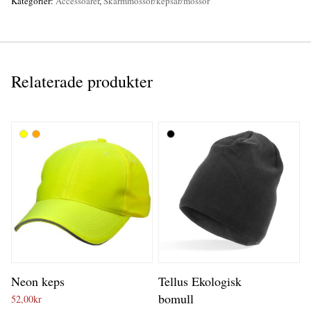
Kategorier:
Accessoarer
,
Skärmmössor/kepsar/mössor
Relaterade produkter
Neon keps
Tellus Ekologisk
bomull
52,00
kr