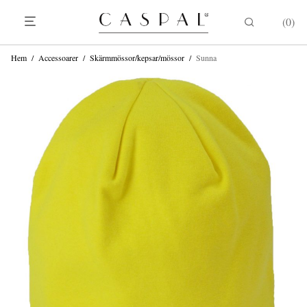
0
Hem
/
Accessoarer
/
Skärmmössor/kepsar/mössor
/
Sunna