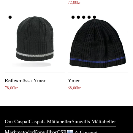
72,00
kr
Reflexmössa Ymer
Ymer
78,00
kr
68,00
kr
Om Caspal
Caspals Måttabeller
Sunwills Måttabeller
Märkmetoder
Köpvillkor
CSR
A.Concept