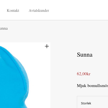
Kontakt
Avtalskunder
unna
Sunna
62,00
kr
Mjuk bomullsmössa
Storlek