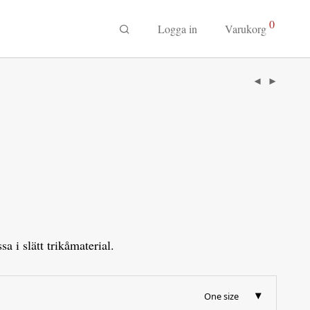
0
Logga in
Varukorg
 i slätt trikåmaterial.
One size