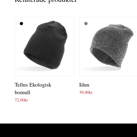
Tellus Ekologisk
Idun
bomull
39,00
kr
72,00
kr