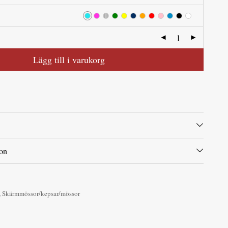
Lägg till i varukorg
ion
,
Skärmmössor/kepsar/mössor