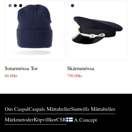
Sotarmössa Tor
Skärmmössa
60,00
kr
750,00
kr
Om Caspal
Caspals Måttabeller
Sunwills Måttabeller
Märkmetoder
Köpvillkor
CSR
A.Concept