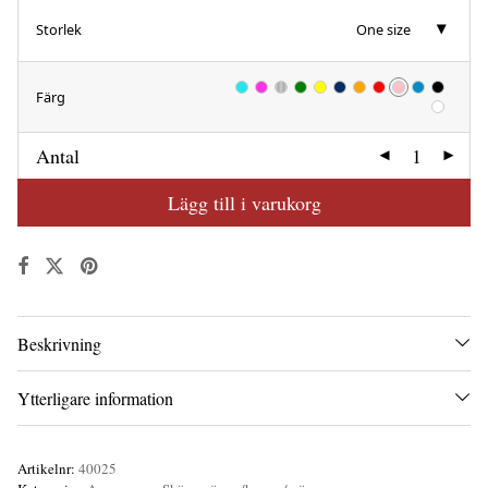
Storlek
One size
Färg
Antal
Lägg till i varukorg
Beskrivning
Ytterligare information
Artikelnr:
40025