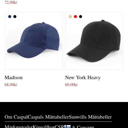
72,00
kr
Madison
New York Heavy
68,00
kr
60,00
kr
Om Caspal
Caspals Måttabeller
Sunwills Måttabeller
Märkmetoder
Köpvillkor
CSR
A.Concept