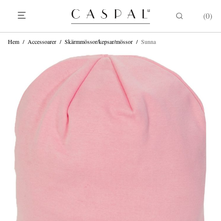
0
Hem
/
Accessoarer
/
Skärmmössor/kepsar/mössor
/
Sunna