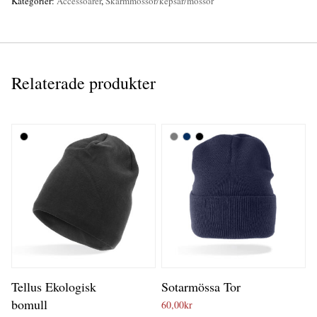
Kategorier:
Accessoarer
,
Skärmmössor/kepsar/mössor
Relaterade produkter
Tellus Ekologisk
Sotarmössa Tor
bomull
60,00
kr