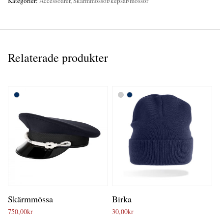
Kategorier:
Accessoarer
,
Skärmmössor/kepsar/mössor
Relaterade produkter
Skärmmössa
Birka
750,00
kr
30,00
kr