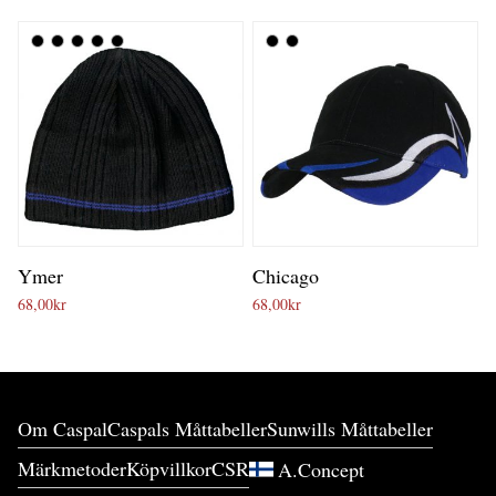
Ymer
Chicago
68,00
kr
68,00
kr
Om Caspal
Caspals Måttabeller
Sunwills Måttabeller
Märkmetoder
Köpvillkor
CSR
A.Concept