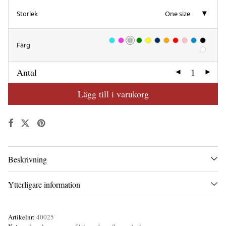
Storlek
One size
Färg
Antal
Lägg till i varukorg
Beskrivning
Ytterligare information
Artikelnr:
40025