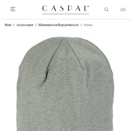
0
Hem
/
Accessoarer
/
Skärmmössor/kepsar/mössor
/
Sunna