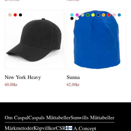
New York Heavy
Sunna
60,00
kr
62,00
kr
Om Caspal
Caspals Måttabeller
Sunwills Måttabeller
Märkmetoder
Köpvillkor
CSR
A.Concept