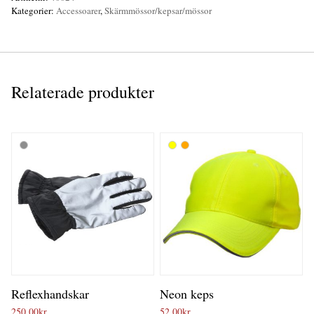
Kategorier:
Accessoarer
,
Skärmmössor/kepsar/mössor
Relaterade produkter
Reflexhandskar
Neon keps
250,00
kr
52,00
kr