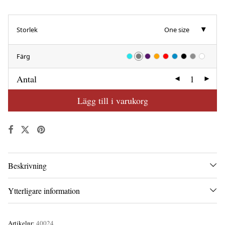
Storlek
One size
Färg
Antal
Lägg till i varukorg
Beskrivning
Ytterligare information
Artikelnr:
40024