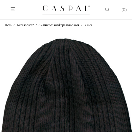
0
Hem
/
Accessoarer
/
Skärmmössor/kepsar/mössor
/
Ymer