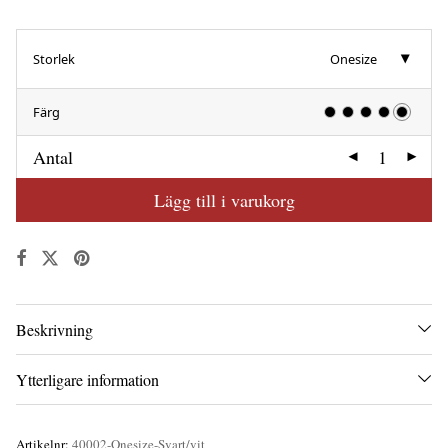
Storlek
Onesize
Färg
Antal
Lägg till i varukorg
Beskrivning
Ytterligare information
Artikelnr:
40002-Onesize-Svart/vit