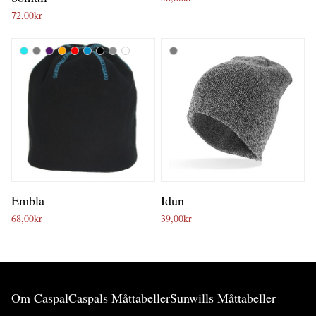
72,00
kr
Embla
Idun
68,00
kr
39,00
kr
Om Caspal
Caspals Måttabeller
Sunwills Måttabeller