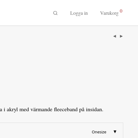
0
Logga in
Varukorg
a i akryl med värmande fleeceband på insidan.
Onesize