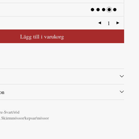
Lägg till i varukorg
ion
e-Svart/röd
,
Skärmmössor/kepsar/mössor