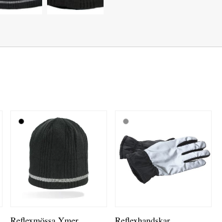
Reflexmössa Ymer
Reflexhandskar