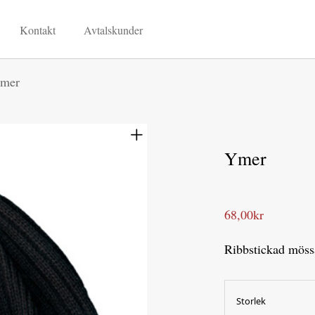
Kontakt
Avtalskunder
mer
Ymer
68,00
kr
Ribbstickad möss
Storlek