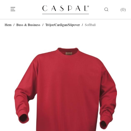
0
Hem
/
Buss & Business
/
Tröjor/Cardigan/Slipover
/
Softball