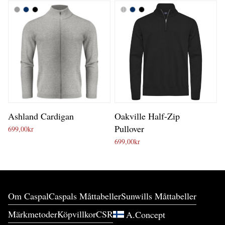
Ashland Cardigan
Oakville Half-Zip
Pullover
699,00
kr
699,00
kr
Om Caspal
Caspals Måttabeller
Sunwills Måttabeller
Märkmetoder
Köpvillkor
CSR
A.Concept