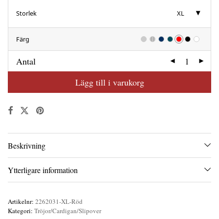
Storlek
XL
Färg
Antal
Lägg till i varukorg
Beskrivning
Ytterligare information
Artikelnr:
2262031-XL-Röd
Kategori:
Tröjor/Cardigan/Slipover