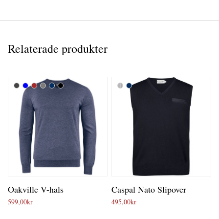
Relaterade produkter
Oakville V-hals
Caspal Nato Slipover
599,00
kr
495,00
kr