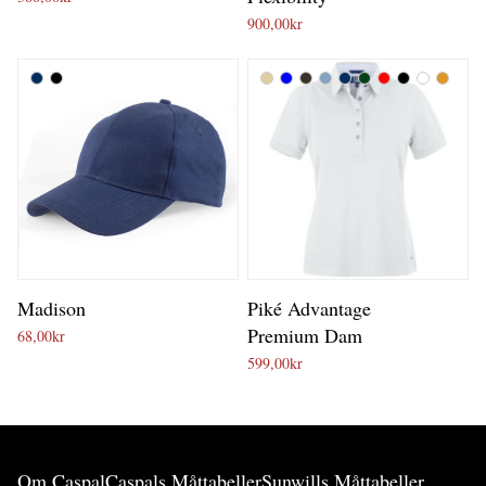
900,00
kr
Madison
Piké Advantage
Premium Dam
68,00
kr
599,00
kr
Om Caspal
Caspals Måttabeller
Sunwills Måttabeller