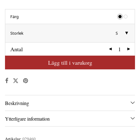
Färg
Storlek
S
Antal
Lägg till i varukorg
Beskrivning
Ytterligare information
Artikelnr:
029460