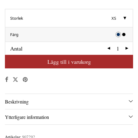
Storlek
XS
Färg
Antal
Lägg till i varukorg
Beskrivning
Ytterligare information
Artikelnr:
907292