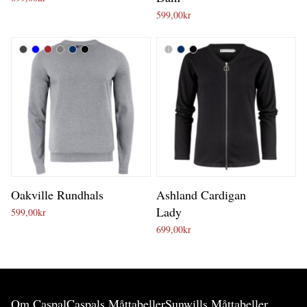
599,00
kr
Oakville Rundhals
Ashland Cardigan
Lady
599,00
kr
699,00
kr
Om Caspal
Caspals Måttabeller
Sunwills Måttabeller