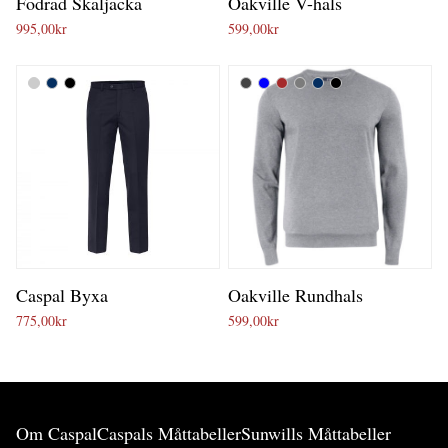
Fodrad Skaljacka
Oakville V-hals
995,00
kr
599,00
kr
Caspal Byxa
Oakville Rundhals
775,00
kr
599,00
kr
Om Caspal
Caspals Måttabeller
Sunwills Måttabeller