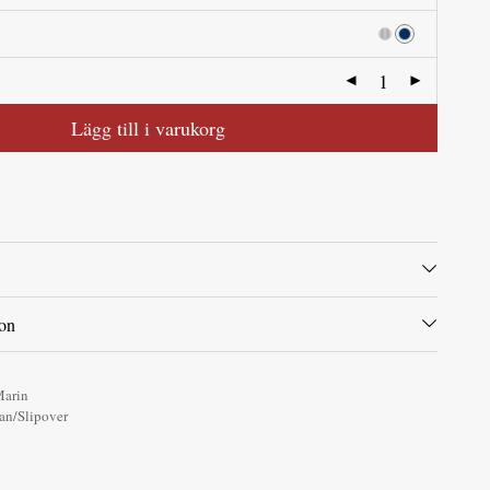
Lägg till i varukorg
ion
arin
an/Slipover