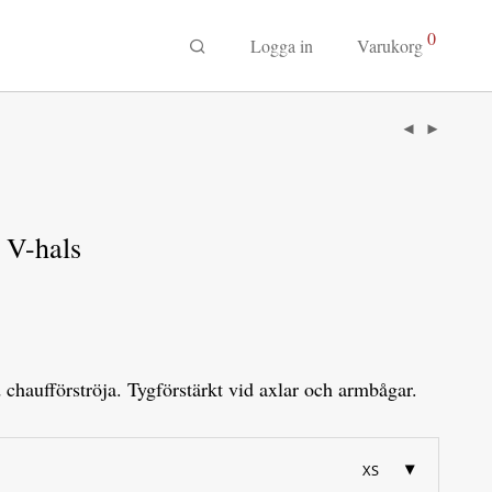
0
Logga in
Varukorg
 V-hals
 chaufförströja. Tygförstärkt vid axlar och armbågar.
XS