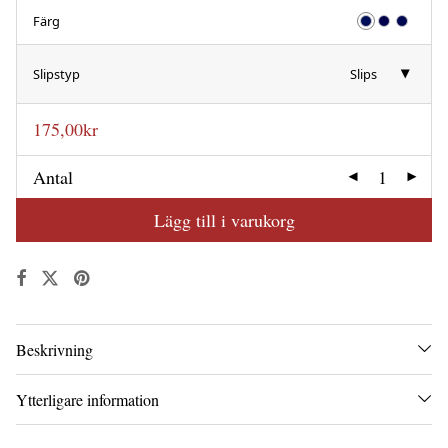
Färg
Slipstyp
Slips
175,00
kr
Antal
Lägg till i varukorg
Beskrivning
Ytterligare information