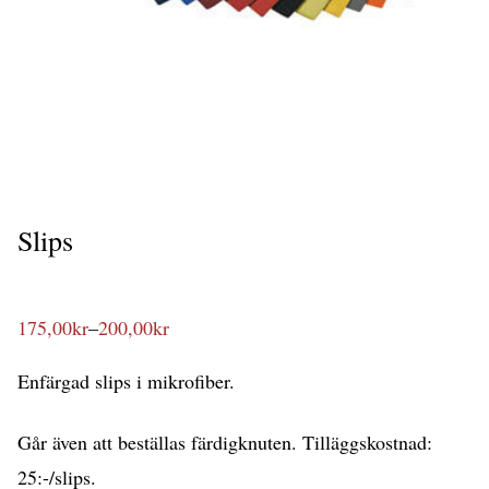
Slips
175,00
kr
–
200,00
kr
Prisintervall:
175,00kr
till
Enfärgad slips i mikrofiber.
200,00kr
Går även att beställas färdigknuten. Tilläggskostnad:
25:-/slips.