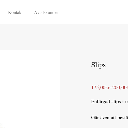
Kontakt
Avtalskunder
Slips
175,00
kr
–
200,00
Prisintervall:
175,00kr
till
Enfärgad slips i m
200,00kr
Går även att bestä