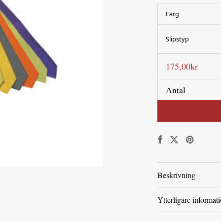
Färg
Slipstyp
175,00
kr
Antal
Beskrivning
Ytterligare informat