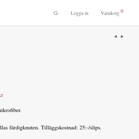
0
Logga in
Varukorg
kr
ikrofiber.
llas färdigknuten. Tilläggskostnad: 25:-/slips.