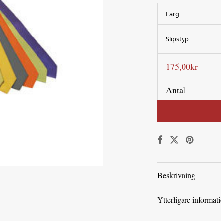
Färg
Slipstyp
175,00
kr
Antal
Beskrivning
Ytterligare informat