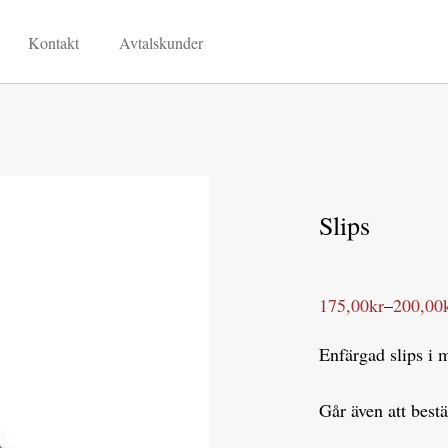
Kontakt
Avtalskunder
Slips
175,00
kr
–
200,00
Prisintervall:
175,00kr
till
Enfärgad slips i m
200,00kr
Går även att bestä