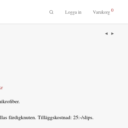
0
Logga in
Varukorg
kr
ikrofiber.
llas färdigknuten. Tilläggskostnad: 25:-/slips.