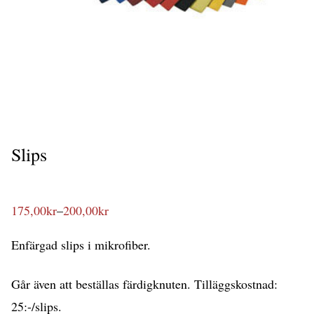
Slips
175,00
kr
–
200,00
kr
Prisintervall:
175,00kr
till
Enfärgad slips i mikrofiber.
200,00kr
Går även att beställas färdigknuten. Tilläggskostnad:
25:-/slips.