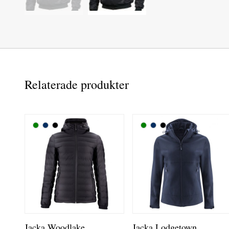
Relaterade produkter
Jacka Woodlake
Jacka Lodgetown