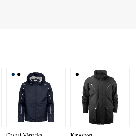
Caspal Vårjacka
Kingsport