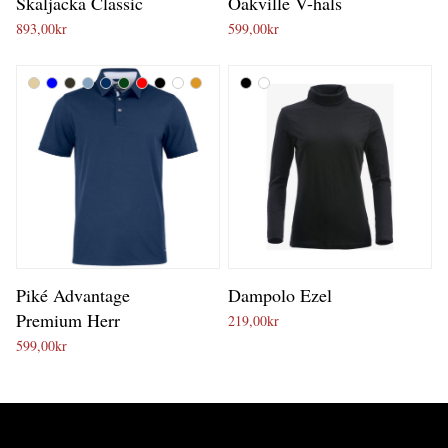
Skaljacka Classic
Oakville V-hals
893,00
kr
599,00
kr
Piké Advantage
Dampolo Ezel
Premium Herr
219,00
kr
599,00
kr