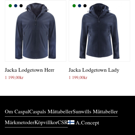
Jacka Lodgetown Herr
Jacka Lodgetown Lady
1 199,00
kr
1 199,00
kr
Om Caspal
Caspals Måttabeller
Sunwills Måttabeller
Märkmetoder
Köpvillkor
CSR
A.Concept