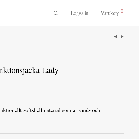
0
Logga in
Varukorg
unktionsjacka Lady
unktionellt softshellmaterial som är vind- och