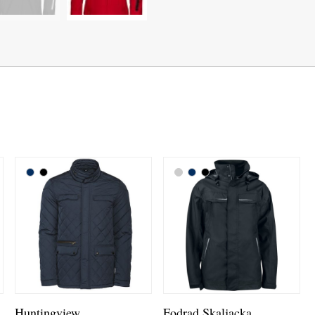
Huntingview
Fodrad Skaljacka