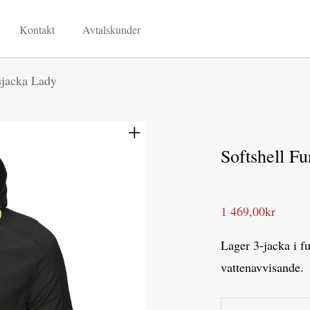
Kontakt
Avtalskunder
sjacka Lady
Softshell F
1 469,00
kr
Lager 3-jacka i f
vattenavvisande.