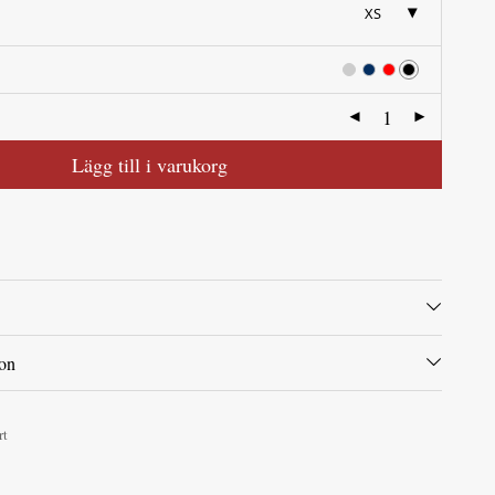
XS
Lägg till i varukorg
ion
rt