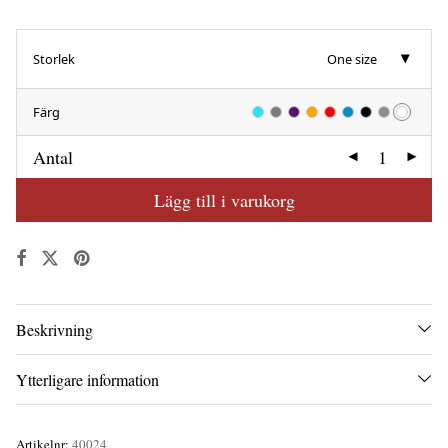
Storlek
One size
Färg
Antal
Lägg till i varukorg
Beskrivning
Ytterligare information
Artikelnr:
40024