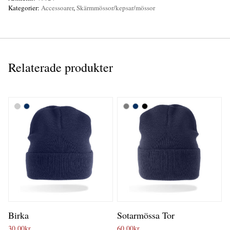
Kategorier:
Accessoarer
,
Skärmmössor/kepsar/mössor
Relaterade produkter
Birka
Sotarmössa Tor
30,00
kr
60,00
kr