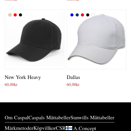
New York Heavy
Dallas
60,00
kr
60,00
kr
Om Caspal
Caspals Måttabeller
Sunwills Måttabeller
Märkmetoder
Köpvillkor
CSR
A.Concept