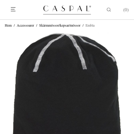
0
Hem
/
Accessoarer
/
Skärmmössor/kepsar/mössor
/
Embla