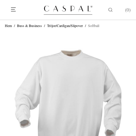
0
Hem
/
Buss & Business
/
Tröjor/Cardigan/Slipover
/
Softball