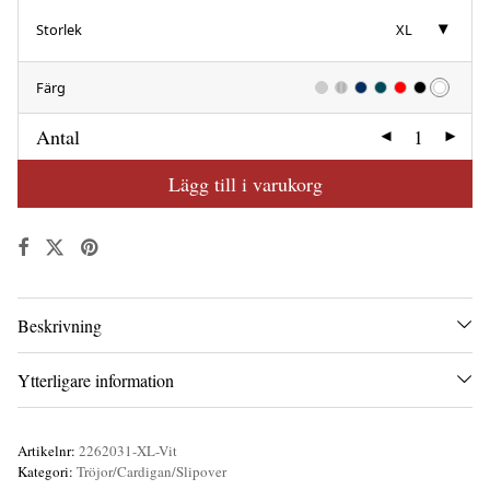
Storlek
XL
Färg
Antal
Lägg till i varukorg
Beskrivning
Ytterligare information
Artikelnr:
2262031-XL-Vit
Kategori:
Tröjor/Cardigan/Slipover