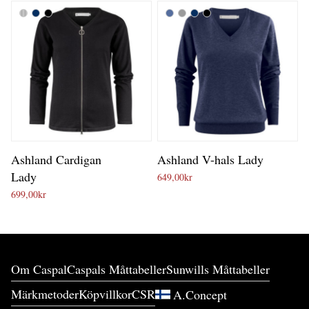
Ashland Cardigan
Ashland V-hals Lady
Lady
649,00
kr
699,00
kr
Om Caspal
Caspals Måttabeller
Sunwills Måttabeller
Märkmetoder
Köpvillkor
CSR
A.Concept