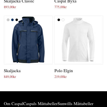
Skaljacka Classic
Caspal Byxa
893,00
kr
775,00
kr
Skaljacka
Polo Elgin
849,00
kr
219,00
kr
Om Caspal
Caspals Måttabeller
Sunwills Måttabeller