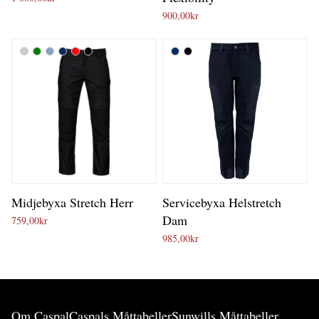
900,00
kr
Midjebyxa Stretch Herr
Servicebyxa Helstretch
Dam
759,00
kr
985,00
kr
Om Caspal
Caspals Måttabeller
Sunwills Måttabeller