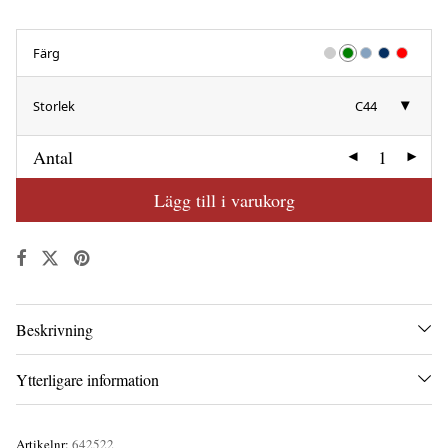
Färg
Storlek
C44
Antal
Lägg till i varukorg
Beskrivning
Ytterligare information
Artikelnr:
642522