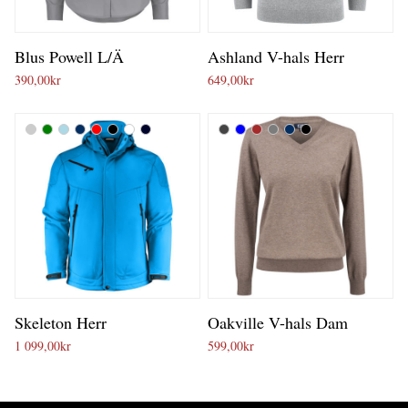
Blus Powell L/Ä
Ashland V-hals Herr
390,00
kr
649,00
kr
Skeleton Herr
Oakville V-hals Dam
1 099,00
kr
599,00
kr