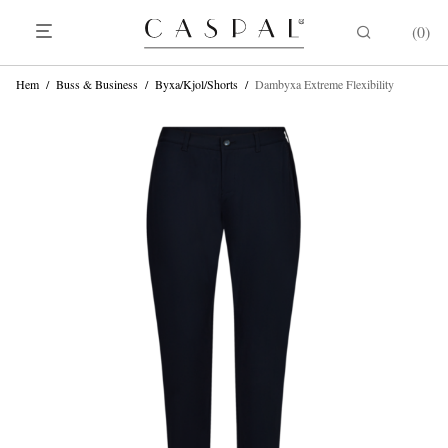
0
Hem
/
Buss & Business
/
Byxa/Kjol/Shorts
/
Dambyxa Extreme Flexibility