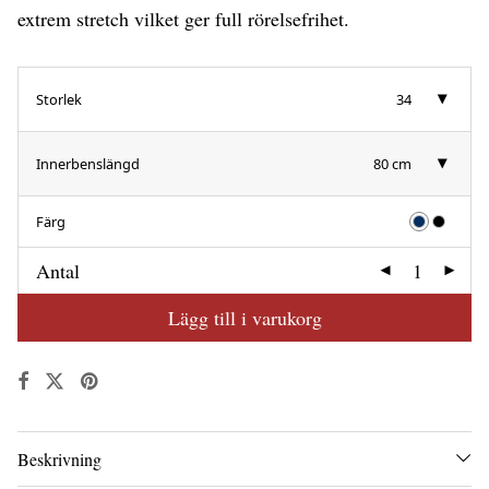
extrem stretch vilket ger full rörelsefrihet.
Storlek
34
Innerbenslängd
80 cm
Färg
Antal
Lägg till i varukorg
Beskrivning