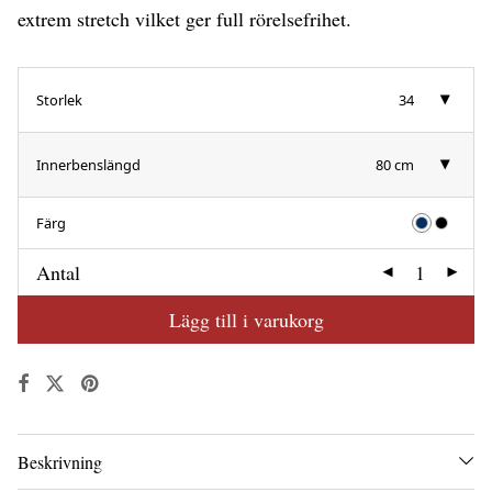
extrem stretch vilket ger full rörelsefrihet.
Storlek
34
Innerbenslängd
80 cm
Färg
Antal
Lägg till i varukorg
Beskrivning