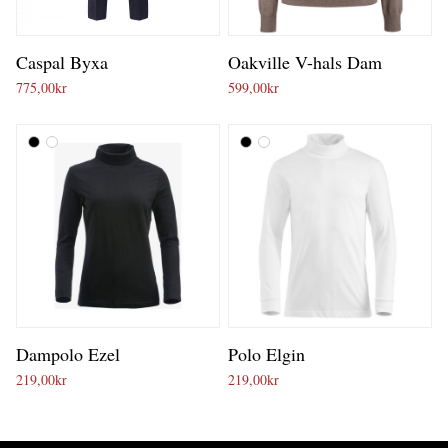
Caspal Byxa
Oakville V-hals Dam
775,00
kr
599,00
kr
Dampolo Ezel
Polo Elgin
219,00
kr
219,00
kr