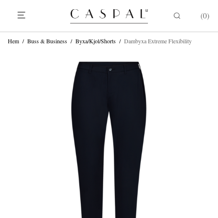
0
Hem
/
Buss & Business
/
Byxa/Kjol/Shorts
/
Dambyxa Extreme Flexibility