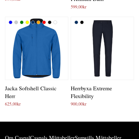
599,00
kr
Jacka Softshell Classic
Herrbyxa Extreme
Herr
Flexibility
625,00
kr
900,00
kr
Om Caspal
Caspals Måttabeller
Sunwills Måttabeller