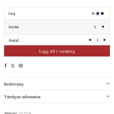
Färg
Storlek
S
Antal
Lägg till i varukorg
Beskrivning
Ytterligare information
Artikelnr:
2112514