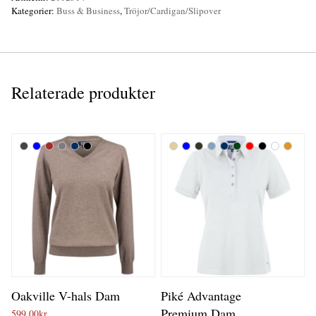
Kategorier:
Buss & Business
,
Tröjor/Cardigan/Slipover
Relaterade produkter
Oakville V-hals Dam
Piké Advantage
Premium Dam
599,00
kr